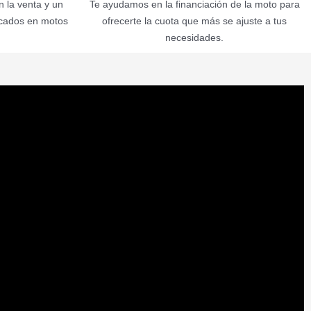
 la venta y un
Te ayudamos en la financiación de la moto para
icados en motos
ofrecerte la cuota que más se ajuste a tus
necesidades.