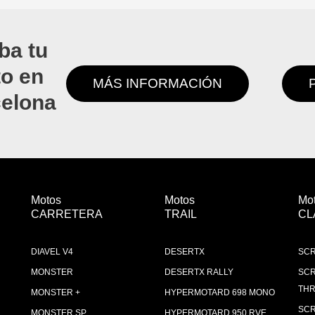
ba tu
to en
MÁS INFORMACIÓN
celona
Motos
Motos
Mo
CARRETERA
TRAIL
CL
DIAVEL V4
DESERTX
SCR
MONSTER
DESERTX RALLY
SCR
THR
MONSTER +
HYPERMOTARD 698 MONO
SCR
MONSTER SP
HYPERMOTARD 950 RVE