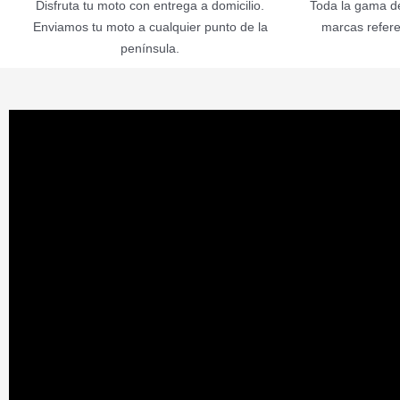
Disfruta tu moto con entrega a domicilio.
Toda la gama de
Enviamos tu moto a cualquier punto de la
marcas refere
península.