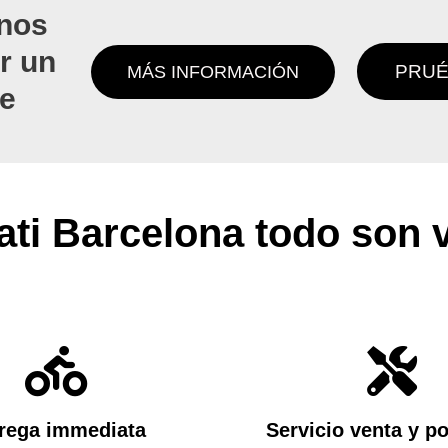
nos
r un
PRUÉ
MÁS INFORMACIÓN
de
ti Barcelona todo son 
rega immediata
Servicio venta y p