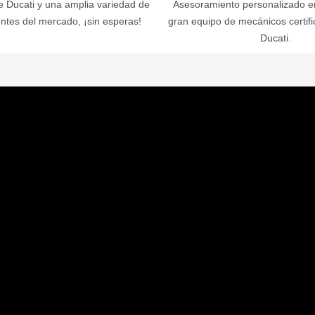
 Ducati y una amplia variedad de
Asesoramiento personalizado en
ntes del mercado, ¡sin esperas!
gran equipo de mecánicos certif
Ducati.