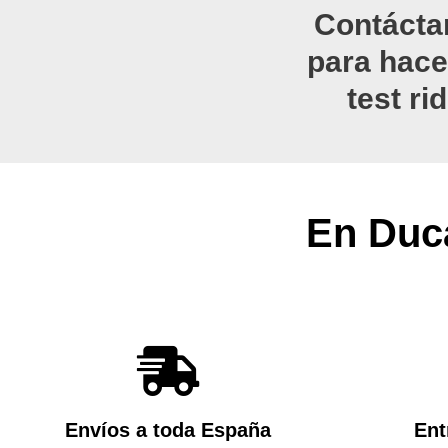
Contácta
para hace
test ri
En Duca
Envíos a toda España
Ent