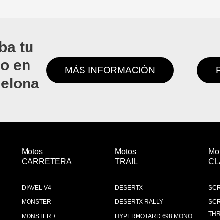
ba tu
to en
MÁS INFORMACIÓN
celona
Motos
Motos
Mo
CARRETERA
TRAIL
CL
DIAVEL V4
DESERTX
SCR
MONSTER
DESERTX RALLY
SCR
THR
MONSTER +
HYPERMOTARD 698 MONO