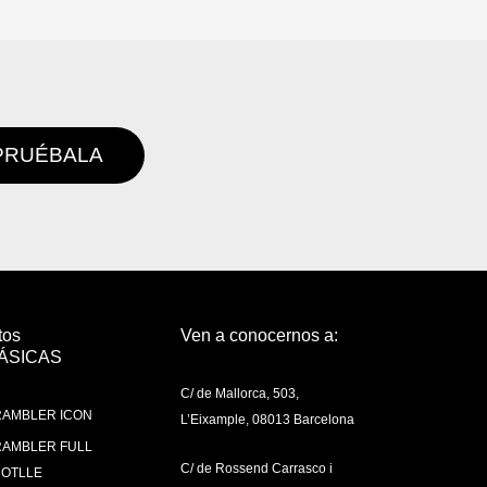
PRUÉBALA
tos
Ven a conocernos a:
ÁSICAS
C/ de Mallorca, 503,
AMBLER ICON
L’Eixample, 08013 Barcelona
AMBLER FULL
C/ de Rossend Carrasco i
OTLLE