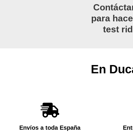
Contácta
para hace
test ri
En Duca
Envíos a toda España
Ent