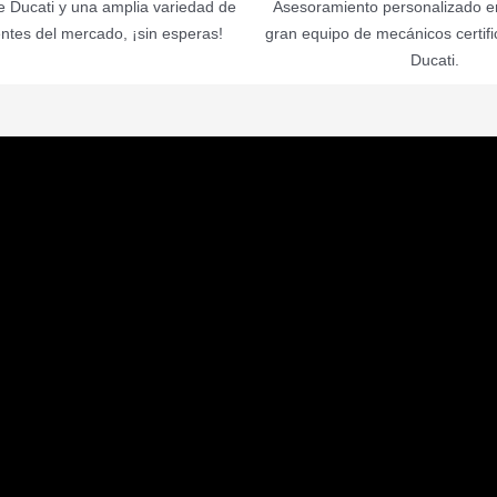
 Ducati y una amplia variedad de
Asesoramiento personalizado en
ntes del mercado, ¡sin esperas!
gran equipo de mecánicos certif
Ducati.