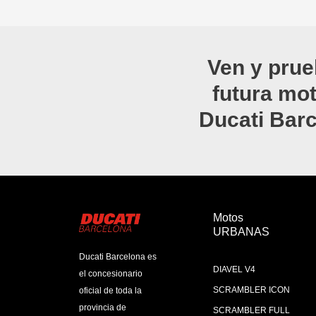
Ven y prue
futura mo
Ducati Bar
Motos
URBANAS
Ducati Barcelona es
DIAVEL V4
el concesionario
SCRAMBLER ICON
oficial de toda la
provincia de
SCRAMBLER FULL