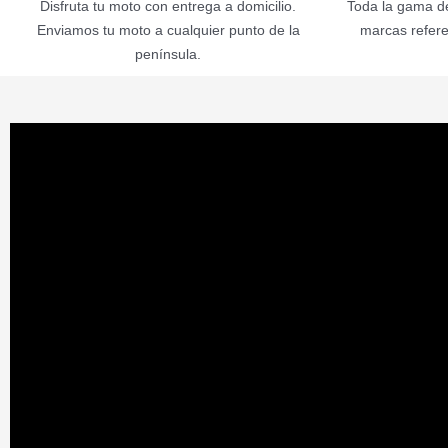
Disfruta tu moto con entrega a domicilio.
Toda la gama de
Enviamos tu moto a cualquier punto de la
marcas refere
península.