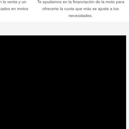
 la venta y un
Te ayudamos en la financiación de la moto para
icados en motos
ofrecerte la cuota que más se ajuste a tus
necesidades.