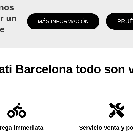
nos
r un
PRUÉ
MÁS INFORMACIÓN
de
ti Barcelona todo son 
rega immediata
Servicio venta y p