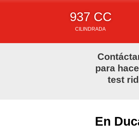
937
 CC
CILINDRADA
Contácta
para hace
test ri
En Duca