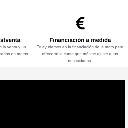
ostventa
Financiación a medida
 la venta y un
Te ayudamos en la financiación de la moto para
icados en motos
ofrecerte la cuota que más se ajuste a tus
necesidades.