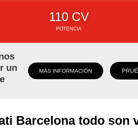
110
 CV
POTENCIA
nos
r un
PRUÉ
MÁS INFORMACIÓN
de
ti Barcelona todo son 