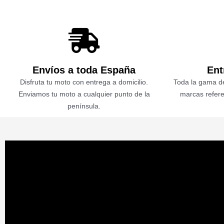
Envíos a toda España
Ent
Disfruta tu moto con entrega a domicilio.
Toda la gama de
Enviamos tu moto a cualquier punto de la
marcas refere
península.