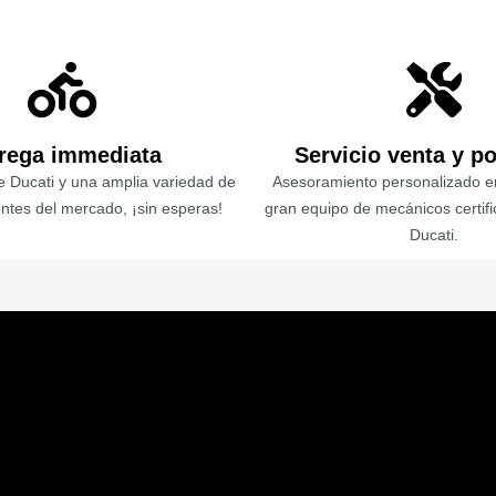
rega immediata
Servicio venta y p
 Ducati y una amplia variedad de
Asesoramiento personalizado en
ntes del mercado, ¡sin esperas!
gran equipo de mecánicos certif
Ducati.