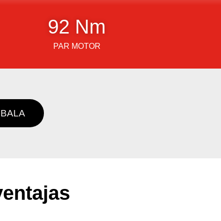
92
 Nm
PAR MOTOR
BALA
ventajas